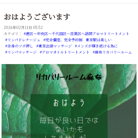
おはようございます
2026年02月11日 05:52
カテゴリ：
#港区～中央区～千代田区～目黒区へ訪問アロマトリートメント
#リンパドレナージュ
#完全個室、完全予約制
東京駅は楽しい
#全身のツボ押し
#東京出張マッサージ
#メンズが輝き続ける為に
#リンパマッサージ
#アロマオイルトリートメント
#麻布リカバリールーム