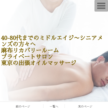
T
o
g
g
l
e
n
a
v
i
40-80代までのミドルエイジ〜シニアメ
g
ンズの方々へ
a
t
麻布リカバリールーム
i
o
プライベートサロン
n
東京の出張オイルマッサージ
前のページ
一覧へ
次のページ