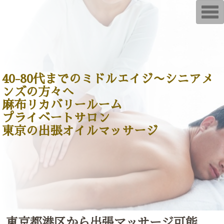
T
o
g
g
l
e
n
a
v
i
40-80代までのミドルエイジ〜シニアメ
g
ンズの方々へ
a
t
麻布リカバリールーム
i
o
プライベートサロン
n
東京の出張オイルマッサージ
東京都港区から出張マッサージ可能