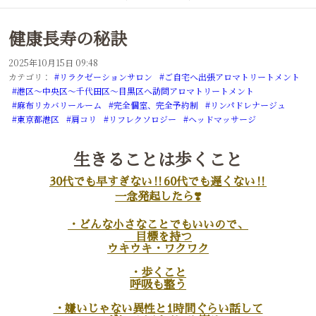
健康長寿の秘訣
2025年10月15日 09:48
カテゴリ：
#リラクゼーションサロン
#ご自宅へ出張アロマトリートメント
#港区～中央区～千代田区～目黒区へ訪問アロマトリートメント
#麻布リカバリールーム
#完全個室、完全予約制
#リンパドレナージュ
#東京都港区
#肩コリ
#リフレクソロジー
#ヘッドマッサージ
生きることは歩くこと
30代でも早すぎない‼︎60代でも遅くない‼︎
一念発起したら❣️
・どんな小さなことでもいいので、
目標を持つ
ウキウキ・ワクワク
・歩くこと
呼吸も整う
・嫌いじゃない異性と1時間ぐらい話して