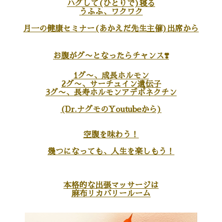
ハグして(ひとりで)寝る
うふふ、ワクワク
月一の健康セミナー(あかえだ先生主催)出席から
お腹がグ〜となったらチャンス❣️
1グ〜、成長ホルモン
2グ〜、サーチュイン遺伝子
3グ〜、長寿ホルモンアデポネクチン
(Dr.ナグモのYoutubeから)
空腹を味わう！
幾つになっても、人生を楽しもう！
本格的な出張マッサージは
麻布リカバリールーム