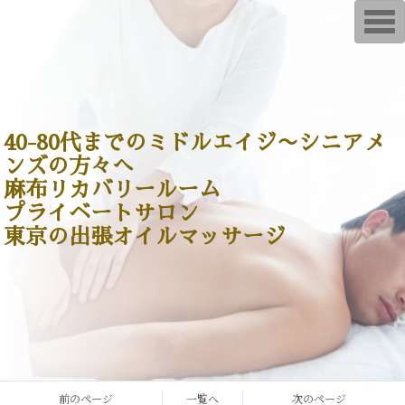
T
o
g
g
l
e
n
a
v
i
40-80代までのミドルエイジ〜シニアメ
g
ンズの方々へ
a
t
麻布リカバリールーム
i
o
プライベートサロン
n
東京の出張オイルマッサージ
前のページ
一覧へ
次のページ